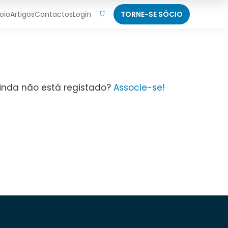
oio
Artigos
Contactos
Login
TORNE-SE SÓCIO
U
Ainda não está registado?
Associe-se!