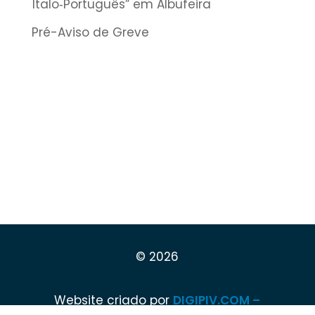
Ítalo‑Português” em Albufeira
Pré-Aviso de Greve
© 2026
Website criado por
DIGIPIV.COM –