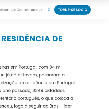
oio
Artigos
Contactos
Login
TORNE-SE SÓCIO
U
 RESIDÊNCIA DE
eiras em Portugal, com 34 mil
 que já cá estavam, passaram a
rização de residência em Portugal
No ano passado, 8349 cidadãos
rritório português, o que coloca a
eu, logo a seguir ao Brasil, líder