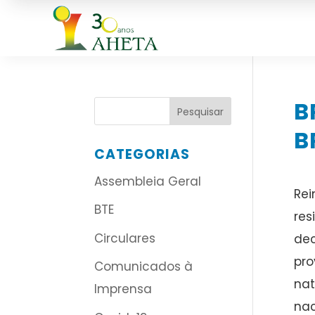
B
B
CATEGORIAS
Assembleia Geral
Rei
BTE
res
Circulares
dec
pro
Comunicados à
nat
Imprensa
nac