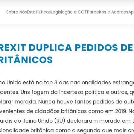
Sobre Nós
Estatísticas
Legislação e CCT
Parceiros e Acordos
Ap
REXIT DUPLICA PEDIDOS DE
RITÂNICOS
no Unido está no top 3 das nacionalidades estrang
identes. Uns fogem da incerteza política e outros,
larar morada. Nunca houve tantos pedidos de auto
venientes de cidadãos britânicos como em 2019. 
urais do Reino Unido (RU) declararam morada em te
ionalidade britânica como a segunda que mais cresc