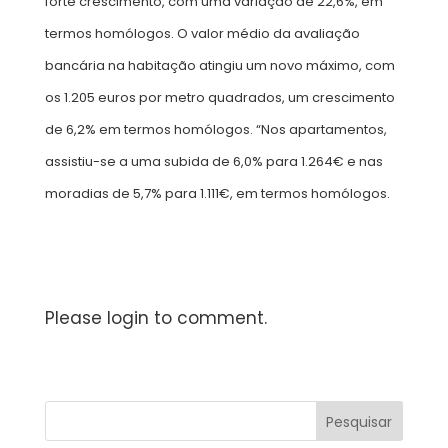
forte crescimento, com uma variação de 22,6%, em
termos homólogos. O valor médio da avaliação
bancária na habitação atingiu um novo máximo, com
os 1.205 euros por metro quadrados, um crescimento
de 6,2% em termos homólogos. “Nos apartamentos,
assistiu-se a uma subida de 6,0% para 1.264€ e nas
moradias de 5,7% para 1.111€, em termos homólogos.
Please login to comment.