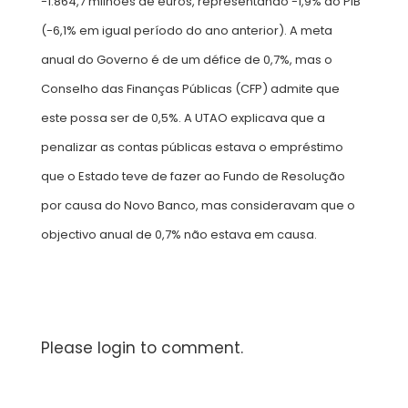
-1.864,7 milhões de euros, representando -1,9% do PIB
(-6,1% em igual período do ano anterior). A meta
anual do Governo é de um défice de 0,7%, mas o
Conselho das Finanças Públicas (CFP) admite que
este possa ser de 0,5%. A UTAO explicava que a
penalizar as contas públicas estava o empréstimo
que o Estado teve de fazer ao Fundo de Resolução
por causa do Novo Banco, mas consideravam que o
objectivo anual de 0,7% não estava em causa.
Please login to comment.