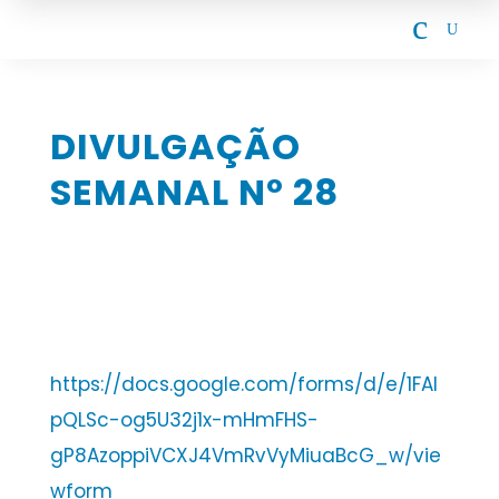
c
U
DIVULGAÇÃO
SEMANAL Nº 28
https://docs.google.com/forms/d/e/1FAI
pQLSc-og5U32j1x-mHmFHS-
gP8AzoppiVCXJ4VmRvVyMiuaBcG_w/vie
wform