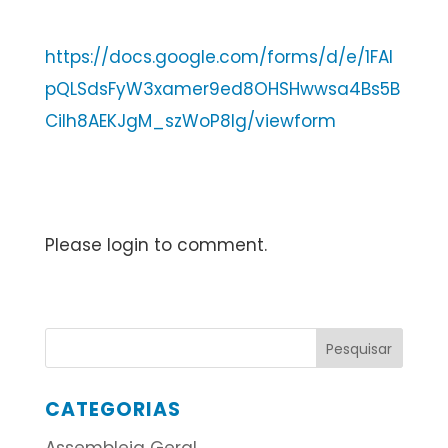
https://docs.google.com/forms/d/e/1FAI
pQLSdsFyW3xamer9ed8OHSHwwsa4Bs5B
Cilh8AEKJgM_szWoP8Ig/viewform
Please login to comment.
CATEGORIAS