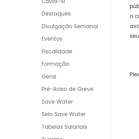
Covid-19
púb
Destaques
o c
ava
Divulgação Semanal
seu
Eventos
Fiscalidade
Formação
Ple
Geral
Pré-Aviso de Greve
Save Water
Selo Save Water
Tabelas Salariais