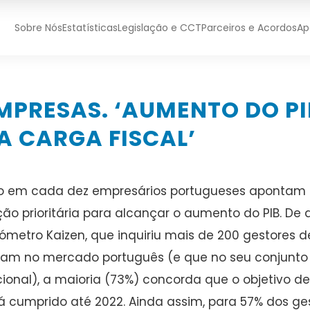
Sobre Nós
Estatísticas
Legislação e CCT
Parceiros e Acordos
Ap
MPRESAS. ‘AUMENTO DO PI
A CARGA FISCAL’
o em cada dez empresários portugueses apontam o
ão prioritária para alcançar o aumento do PIB. De
ómetro Kaizen, que inquiriu mais de 200 gestores
am no mercado português (e que no seu conjunto
ional), a maioria (73%) concorda que o objetivo d
á cumprido até 2022. Ainda assim, para 57% dos ge