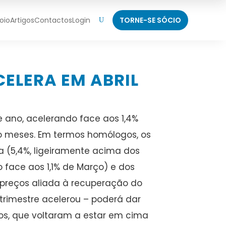
oio
Artigos
Contactos
Login
TORNE-SE SÓCIO
U
ELERA EM ABRIL
e ano, acelerando face aos 1,4%
o meses. Em termos homólogos, os
a (5,4%, ligeiramente acima dos
o face aos 1,1% de Março) e dos
s preços aliada à recuperação do
 trimestre acelerou – poderá dar
os, que voltaram a estar em cima