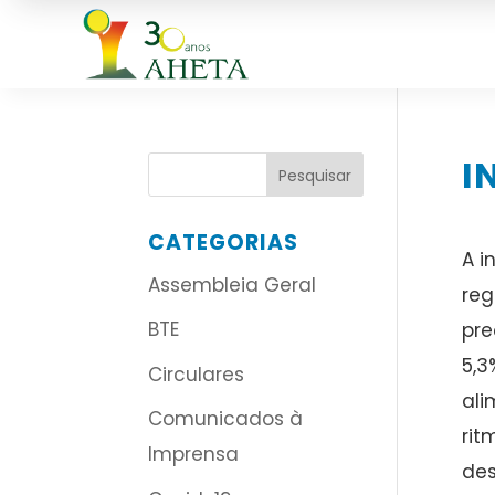
I
CATEGORIAS
A i
Assembleia Geral
reg
BTE
pre
5,3
Circulares
ali
Comunicados à
rit
Imprensa
des