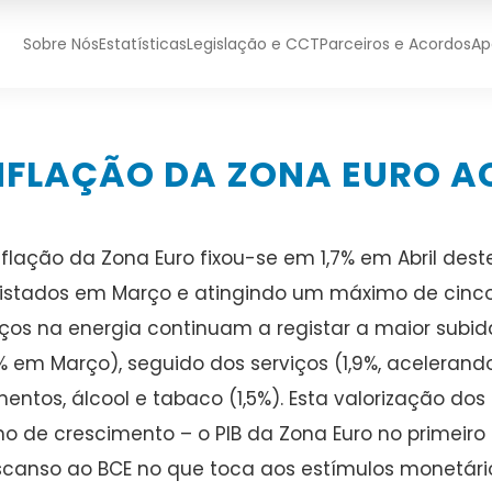
Sobre Nós
Estatísticas
Legislação e CCT
Parceiros e Acordos
Ap
NFLAÇÃO DA ZONA EURO AC
nflação da Zona Euro fixou-se em 1,7% em Abril dest
istados em Março e atingindo um máximo de cinc
ços na energia continuam a registar a maior subid
% em Março), seguido dos serviços (1,9%, acelerand
mentos, álcool e tabaco (1,5%). Esta valorização do
mo de crescimento – o PIB da Zona Euro no primeiro
canso ao BCE no que toca aos estímulos monetári