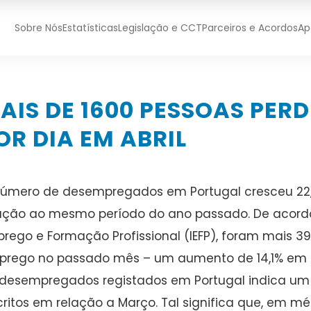
Sobre Nós
Estatísticas
Legislação e CCT
Parceiros e Acordos
Ap
AIS DE 1600 PESSOAS PE
OR DIA EM ABRIL
úmero de desempregados em Portugal cresceu 22,1
ação ao mesmo período do ano passado. De acordo
rego e Formação Profissional (IEFP), foram mais 39
rego no passado mês – um aumento de 14,1% em r
desempregados registados em Portugal indica um
critos em relação a Março. Tal significa que, em mé