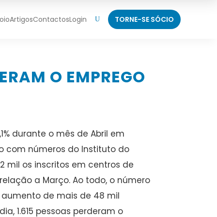
oio
Artigos
Contactos
Login
TORNE-SE SÓCIO
U
RDERAM O EMPREGO
% durante o mês de Abril em
 com números do Instituto do
2 mil os inscritos em centros de
elação a Março. Ao todo, o número
 aumento de mais de 48 mil
dia, 1.615 pessoas perderam o