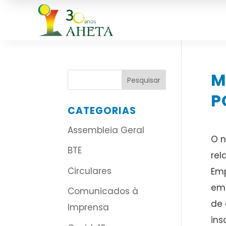
M
P
CATEGORIAS
Assembleia Geral
O n
BTE
rel
Circulares
Emp
emp
Comunicados à
de 
Imprensa
ins