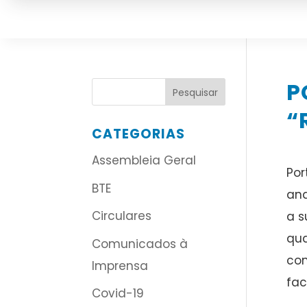
P
“
CATEGORIAS
Assembleia Geral
Por
BTE
ana
Circulares
a s
qua
Comunicados à
com
Imprensa
fac
Covid-19