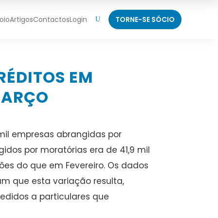
oio
Artigos
Contactos
Login
TORNE-SE SÓCIO
U
CRÉDITOS EM
MARÇO
 mil empresas abrangidas por
dos por moratórias era de 41,9 mil
hões do que em Fevereiro. Os dados
am que esta variação resulta,
didos a particulares que