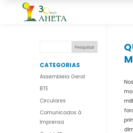
Q
M
CATEGORIAS
Assembleia Geral
Nos
BTE
mor
Circulares
mil
for
Comunicados à
pri
Imprensa
dim