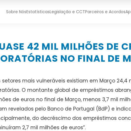
Sobre Nós
Estatísticas
Legislação e CCT
Parceiros e Acordos
Ap
UASE 42 MIL MILHÕES DE 
ORATÓRIAS NO FINAL DE 
 setores mais vulneráveis existiam em Março 24,4
atórias. O montante global de empréstimos abrangi
hões de euros no final de Março, menos 3,7 mil mil
am revelados pelo Banco de Portugal (BdP) e indic
ncipalmente, do decréscimo dos empréstimos conce
inuíram 2,7 mil milhões de euros”.