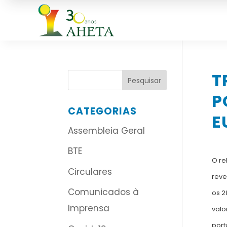
T
P
CATEGORIAS
E
Assembleia Geral
BTE
O re
Circulares
reve
Comunicados à
os 2
Imprensa
valo
port