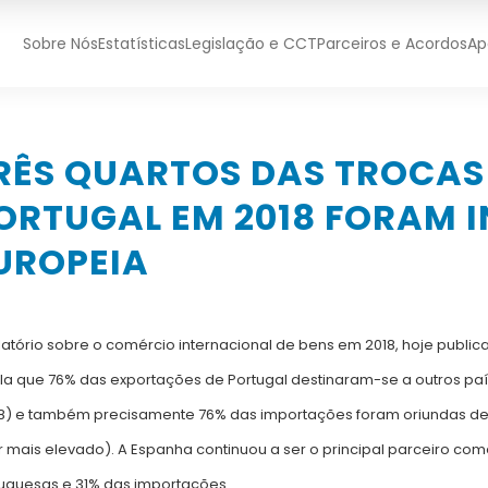
Sobre Nós
Estatísticas
Legislação e CCT
Parceiros e Acordos
Ap
RÊS QUARTOS DAS TROCAS
ORTUGAL EM 2018 FORAM 
UROPEIA
latório sobre o comércio internacional de bens em 2018, hoje publicad
la que 76% das exportações de Portugal destinaram-se a outros paí
8) e também precisamente 76% das importações foram oriundas de
r mais elevado). A Espanha continuou a ser o principal parceiro co
uguesas e 31% das importações.