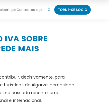
oio
Artigos
Contactos
Login
TORNE-SE SÓCIO
U
 IVA SOBRE
PEDE MAIS
ontribuir, decisivamente, para
e turísticas do Algarve, demasiado
itas no passado recente, uma
al e internacional.