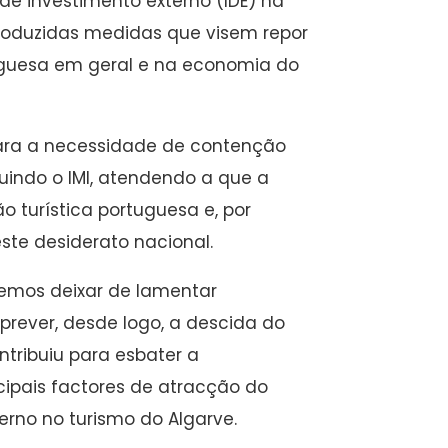
de investimento externo (IDE) na
troduzidas medidas que visem repor
uguesa em geral e na economia do
para a necessidade de contenção
luindo o IMI, atendendo a que a
 turística portuguesa e, por
ste desiderato nacional.
demos deixar de lamentar
rever, desde logo, a descida do
ntribuiu para esbater a
ipais factores de atracção do
terno no turismo do Algarve.