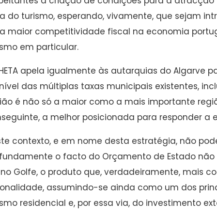
peitantes à criação de condições para a atracção 
a do turismo, esperando, vivamente, que sejam in
 maior competitividade fiscal na economia port
ismo em particular.
HETA apela igualmente às autarquias do Algarve 
nível das múltiplas taxas municipais existentes, inc
ião é não só a maior como a mais importante região
seguinte, a melhor posicionada para responder a e
te contexto, e em nome desta estratégia, não po
fundamente o facto do Orçamento de Estado não p
 no Golfe, o produto que, verdadeiramente, mais co
onalidade, assumindo-se ainda como um dos princ
ismo residencial e, por essa via, do investimento ex