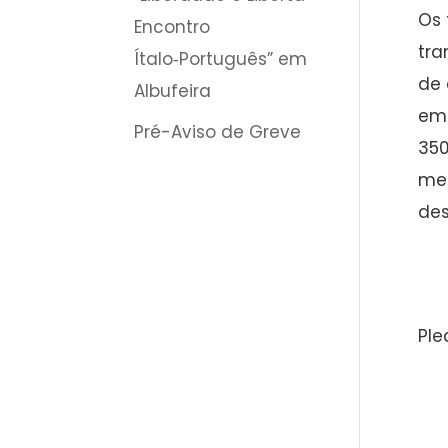
Os 
Encontro
tra
Ítalo‑Português” em
de 
Albufeira
em 
Pré-Aviso de Greve
350
men
des
Ple