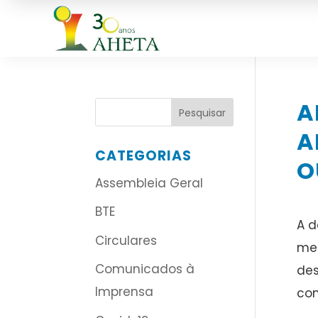
A
A
CATEGORIAS
O
Assembleia Geral
BTE
A d
Circulares
mel
Comunicados à
des
Imprensa
con