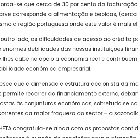
orda-se que cerca de 30 por cento da facturação
arve corresponde a alimentação e bebidas, (cerca
mo a região portuguesa onde este valor é mais e
 outro lado, as dificuldades de acesso ao crédito p
 enormes debilidades das nossas instituições fin
 lhes cabe no apoio à economia real e contribuem
abilidade económica empresarial.
esce que a dimensão e estrutura accionista da m
s permite recorrer ao financiamento externo, deixa
ostas às conjunturas económicas, sobretudo se co
orrentes da maior fraqueza do sector – a sazonalid
HETA congratula-se ainda com as propostas conti