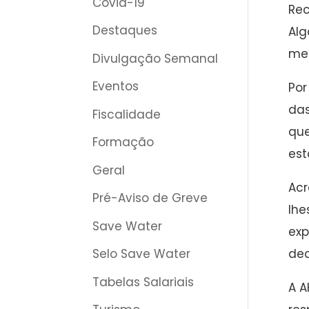
Covid-19
Rec
Destaques
Alg
mes
Divulgação Semanal
Eventos
Por
das
Fiscalidade
que
Formação
est
Geral
Acr
Pré-Aviso de Greve
lhe
Save Water
exp
dec
Selo Save Water
Tabelas Salariais
A A