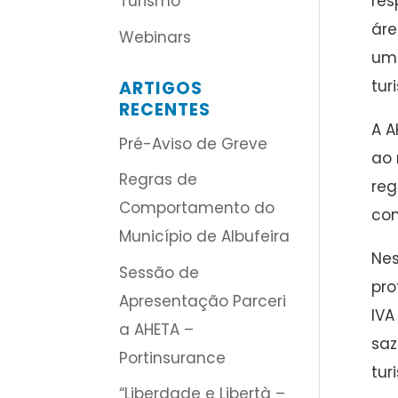
res
Turismo
áre
Webinars
uma
tur
ARTIGOS
RECENTES
A A
Pré-Aviso de Greve
ao 
Regras de
reg
Comportamento do
con
Município de Albufeira
Nes
Sessão de
pro
Apresentação Parceri
IVA
a AHETA –
saz
Portinsurance
tur
“Liberdade e Libertà –